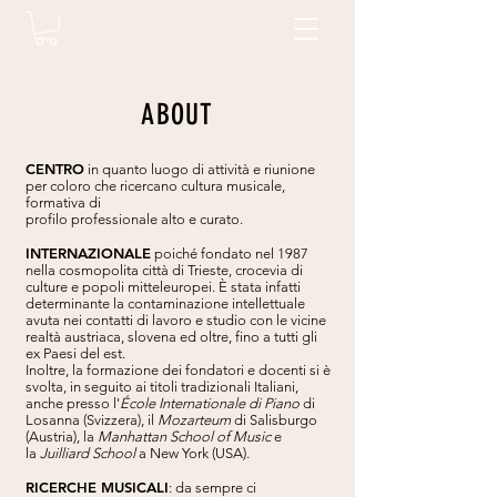
ABOUT
CENTRO
in quanto luogo di attività e riunione
per coloro che ricercano cultura musicale,
formativa di
profilo professionale alto e curato.
INTERNAZIONALE
poiché fondato nel 1987
nella cosmopolita città di Trieste, crocevia di
culture e popoli mitteleuropei. È stata infatti
determinante la contaminazione intellettuale
avuta nei contatti di lavoro e studio con le vicine
realtà austriaca, slovena ed oltre, fino a tutti gli
ex Paesi del est.
Inoltre, la formazione dei fondatori e docenti si è
svolta, in seguito ai titoli tradizionali Italiani,
anche presso l'
École Internationale di Piano
di
Losanna (Svizzera), il
Mozarteum
di Salisburgo
(Austria), la
Manhattan School of Music
e
la
Juilliard School
a New York (USA).
RICERCHE MUSICALI
: da sempre ci